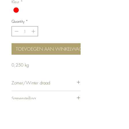
Kleur
*
Quantity
*
TOEVOEGEN AAN WINKELWAGEN
0,250 kg
Zomer/Winter draad
Winter
Samenstelling
Priemdikte bij één draad
5