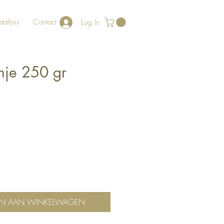
aaltjes
Contact
Log In
nje 250 gr
N AAN WINKELWAGEN