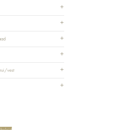
58% Acryl, 12% Polyamide
aad
rui/vest
rbeleid