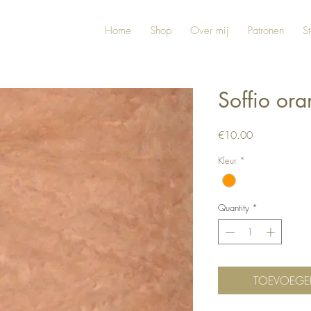
Home
Shop
Over mij
Patronen
St
Soffio ora
Price
€10.00
Kleur
*
Quantity
*
TOEVOEGE