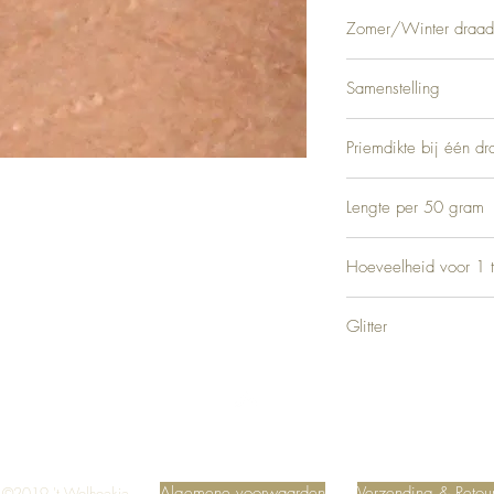
Zomer/Winter draad
Winter
Samenstelling
20% Mohair, 10% Wol, 
Priemdikte bij één dr
6
Lengte per 50 gram
Hoeveelheid voor 1 t
Ca. 500 gram
Glitter
Geen
Top
Algemene voorwaarden
Verzending & Retou
©2019 't Wolhoekje