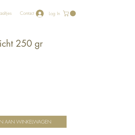
aaltjes
Contact
Log In
licht 250 gr
N AAN WINKELWAGEN