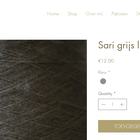
Home
Shop
Over mij
Patronen
St
Sari grijs 
Price
€12.00
Kleur
*
Quantity
*
TOEVOEGE