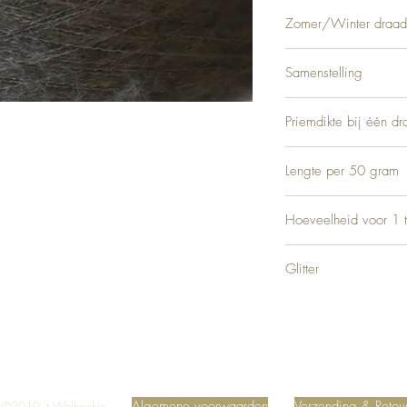
Zomer/Winter draad
Winter
Samenstelling
22% Wol, 28% Polyamid
Priemdikte bij één dr
4
Lengte per 50 gram
Ca. 500 m
Hoeveelheid voor 1 t
Ca. 500 gram
Glitter
Geen
Top
Algemene voorwaarden
Verzending & Retou
©2019 't Wolhoekje