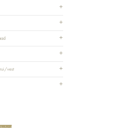
e, 48% Acryl, 2% Elastane
aad
rui/vest
rbeleid