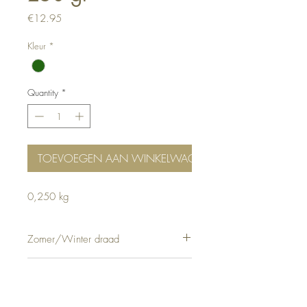
Price
€12.95
Kleur
*
Quantity
*
TOEVOEGEN AAN WINKELWAGEN
0,250 kg
Zomer/Winter draad
Zomer & Winter
Samenstelling
35% Mohair, 33% Polyamide, 32% Acryl