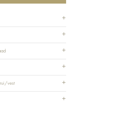
% Acryl, 29% Polyamide
aad
rui/vest