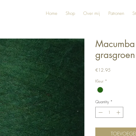
Home
Shop
Over mij
Patronen
St
Macumba 
grasgroen
Price
€12.95
Kleur
*
Quantity
*
TOEVOEGE