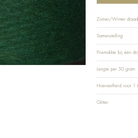
Zomer/Winter draad
Zomer & Winter
Samenstelling
7% Wol, 7% Viscose, 57
Priemdikte bij één dr
3
Lengte per 50 gram
Ca. 450 meter
Hoeveelheid voor 1 t
Ca. 500 gram
Glitter
Geen
Top