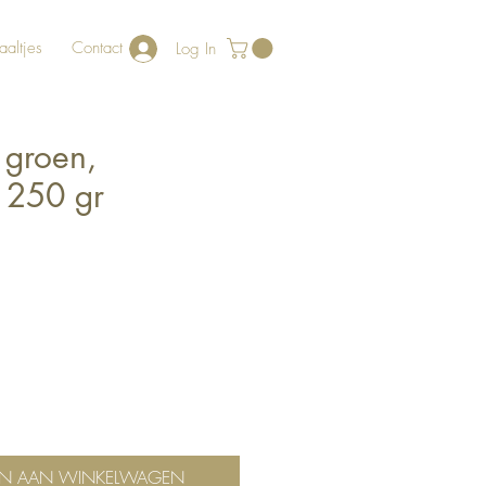
aaltjes
Contact
Log In
groen,
 250 gr
N AAN WINKELWAGEN