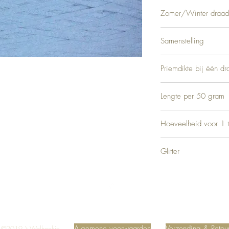
Zomer/Winter draad
Zomer
Samenstelling
Priemdikte bij één dr
5
Lengte per 50 gram
Ca. 110 meter
Hoeveelheid voor 1 t
Ca. 700 gram
Glitter
Geen
Top
Algemene voorwaarden
Verzending & Retou
©2019 't Wolhoekje