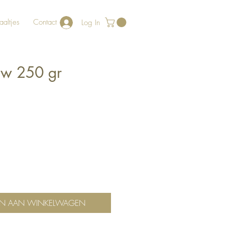
aaltjes
Contact
Log In
uw 250 gr
N AAN WINKELWAGEN