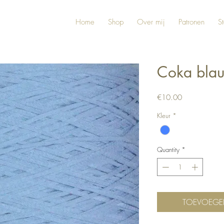
Home
Shop
Over mij
Patronen
St
Coka bla
Price
€10.00
Kleur
*
Quantity
*
TOEVOEGE