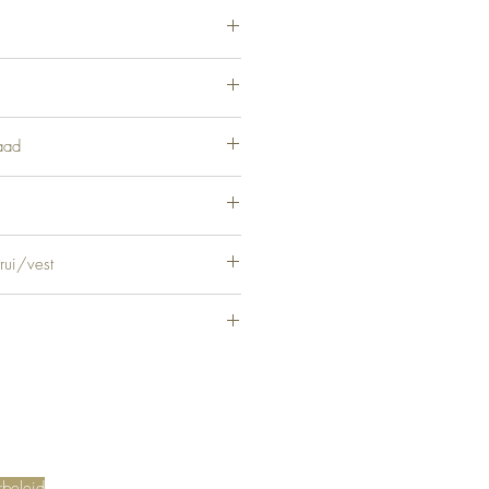
aad
rui/vest
rbeleid