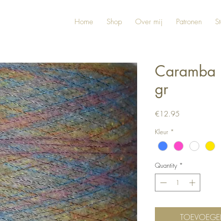
Home
Shop
Over mij
Patronen
St
Caramba m
gr
Price
€12.95
Kleur
*
Quantity
*
TOEVOEGE