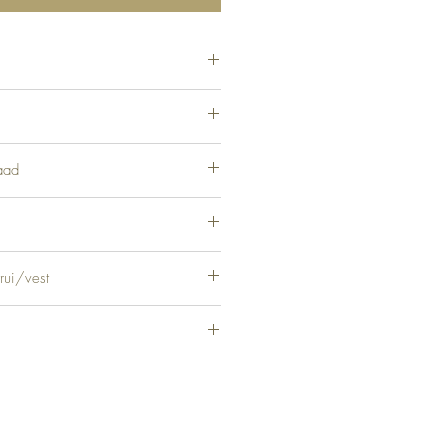
% Polyamide, 57% Acryl
aad
rui/vest