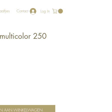
aaltjes
Contact
Log In
ulticolor 250
N AAN WINKELWAGEN