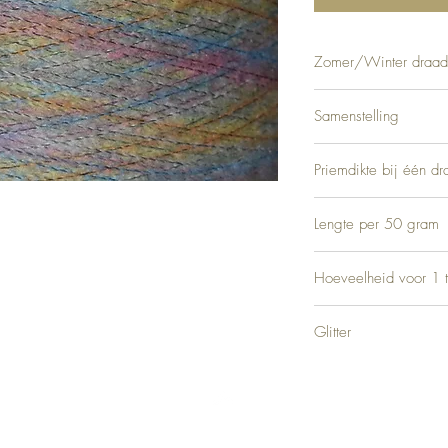
Zomer/Winter draad
Winter en zomer
Samenstelling
7% Wol, 7% Viscose, 29
Priemdikte bij één dr
3
Lengte per 50 gram
Ca. 450 meter
Hoeveelheid voor 1 t
Ca. 450 gram
Glitter
Geen
Top