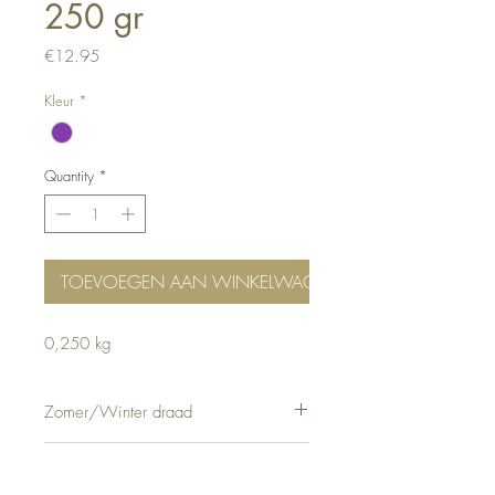
250 gr
Price
€12.95
Kleur
*
Quantity
*
TOEVOEGEN AAN WINKELWAGEN
0,250 kg
Zomer/Winter draad
Zomer & Winter
Samenstelling