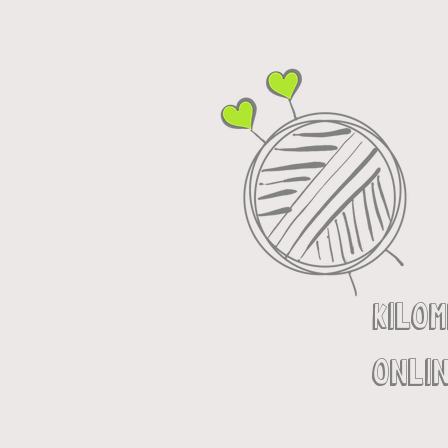
kilo
onlin