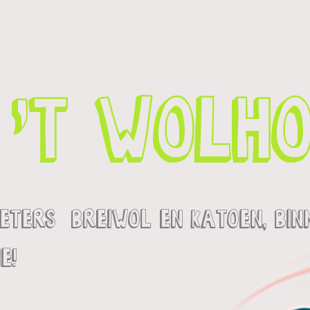
't wolho
meters breiwol en katoen, bin
e!