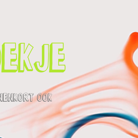
ekje
nenkort ook